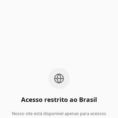
Acesso restrito ao Brasil
Nosso site está disponível apenas para acessos